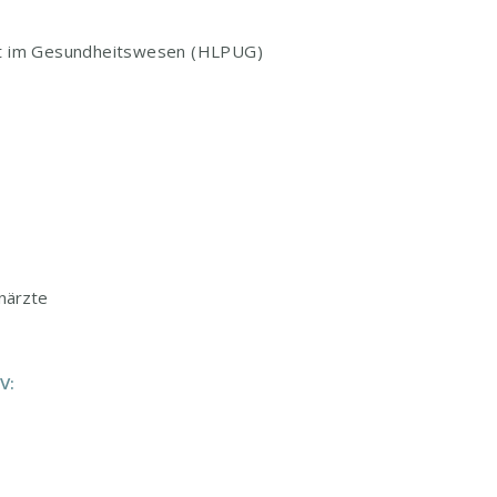
t im Gesundheitswesen (HLPUG)
närzte
V: