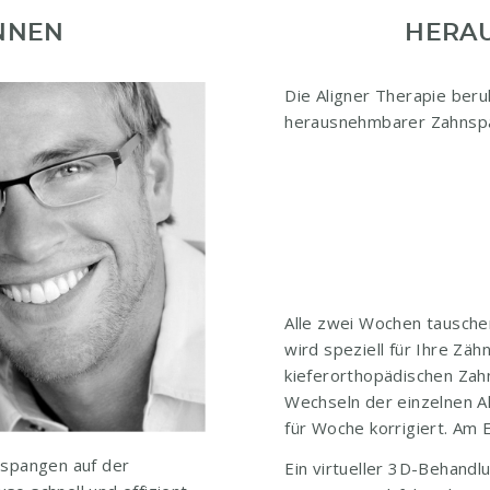
NNEN
HERA
Die Aligner Therapie beruh
herausnehmbarer Zahnspa
Alle zwei Wochen tauschen
wird speziell für Ihre Zä
kieferorthopädischen Zahn
Wechseln der einzelnen Al
für Woche korrigiert. Am
nspangen auf der
Ein virtueller 3D-Behandl