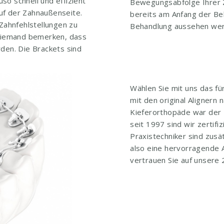
o schnell und effizient
Bewegungsabfolge Ihrer Z
uf der Zahnaußenseite.
bereits am Anfang der Be
 Zahnfehlstellungen zu
Behandlung aussehen we
 niemand bemerken, dass
den. Die Brackets sind
Wählen Sie mit uns das für
mit den original Alignern 
Kieferorthopäde war der E
seit 1997 sind wir zertifi
Praxistechniker sind zusätz
also eine hervorragende 
vertrauen Sie auf unsere 2